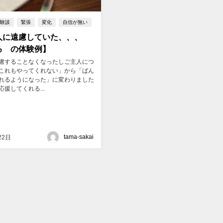
体験談
緊張
変化
自信が無い
人に遠慮していた、、、
る®の体験例】
慮することなくなったしご主人につ
これもやってくれない」から「ばん
れるようになった」に変わりました
応援してくれる...
tama-sakai
22日