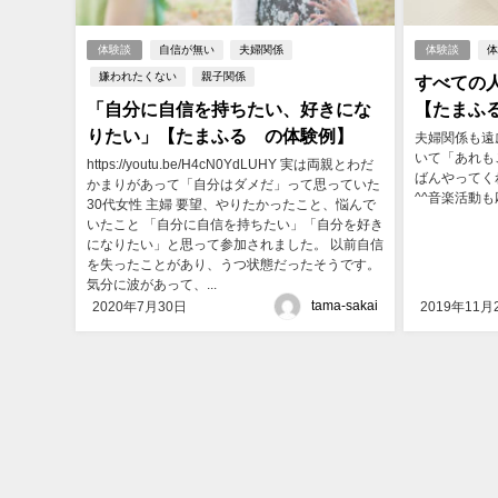
体験談
自信が無い
夫婦関係
体験談
嫌われたくない
親子関係
すべての
「自分に自信を持ちたい、好きにな
【たまふ
りたい」【たまふる®の体験例】
夫婦関係も遠
いて「あれも
https://youtu.be/H4cN0YdLUHY 実は両親とわだ
ばんやってく
かまりがあって「自分はダメだ」って思っていた
^^音楽活動も
30代女性 主婦 要望、やりたかったこと、悩んで
いたこと 「自分に自信を持ちたい」「自分を好き
になりたい」と思って参加されました。 以前自信
を失ったことがあり、うつ状態だったそうです。
気分に波があって、...
tama-sakai
2020年7月30日
2019年11月