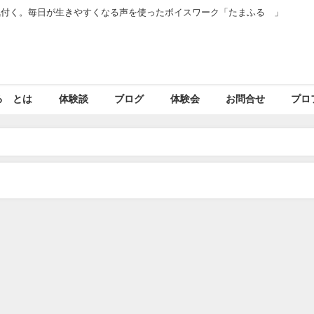
気付く。毎日が生きやすくなる声を使ったボイスワーク「たまふる®」
」
る®とは
体験談
ブログ
体験会
お問合せ
プロ