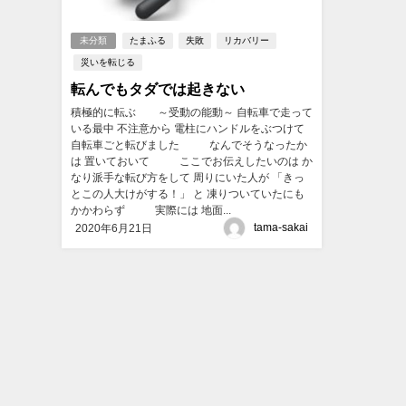
未分類
たまふる
失敗
リカバリー
災いを転じる
転んでもタダでは起きない
積極的に転ぶ ～受動の能動～ 自転車で走って
いる最中 不注意から 電柱にハンドルをぶつけて
自転車ごと転びました なんでそうなったか
は 置いておいて ここでお伝えしたいのは か
なり派手な転び方をして 周りにいた人が 「きっ
とこの人大けがする！」 と 凍りついていたにも
かかわらず 実際には 地面...
tama-sakai
2020年6月21日