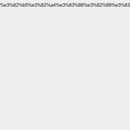
%e3%82%b5%e3%82%a4%e3%83%88%e3%82%99%e3%83